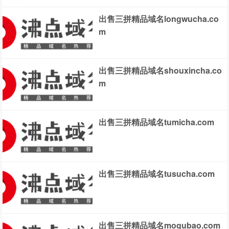
出售三拼精品域名longwucha.co
m
出售三拼精品域名shouxincha.co
m
出售三拼精品域名tumicha.com
出售三拼精品域名tusucha.com
出售三拼精品域名mogubao.com