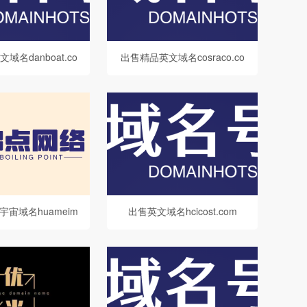
域名danboat.co
出售精品英文域名cosraco.co
m
m
宙域名huameim
出售英文域名hcicost.com
etal.com